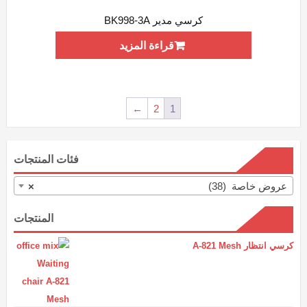
كرسي مدير BK998-3A
ADD WISHLIST
QUICK VIEW
قراءة المزيد
←
2
1
فئات المنتجات
عروض خاصة (38)
×
المنتجات
كرسي انتظار A-821 Mesh