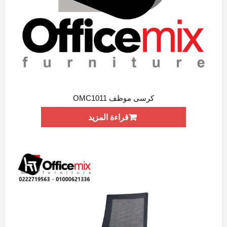
كرسى موظف OMC1011
ADD WISHLIST
QUICK VIEW
قراءة المزيد