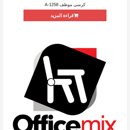
كرسى موظف A-1258
ADD WISHLIST
QUICK VIEW
قراءة المزيد