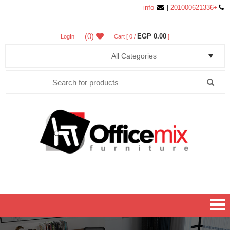
info
|
+201000621336
(0)
0.00 EGP
LogIn
Cart [ 0 /
]
Search
for:
Office MIX Furniture
Furniture On A Budget.