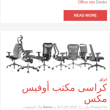
Office mix
Desks
أوفيس
مكس
مغلقة
READ MORE
انزلق
كراسى مكتب أوفيس
مكس
على
Posted On يناير 11, 2018 At 5:08 م By
Admin
/
التعليقات