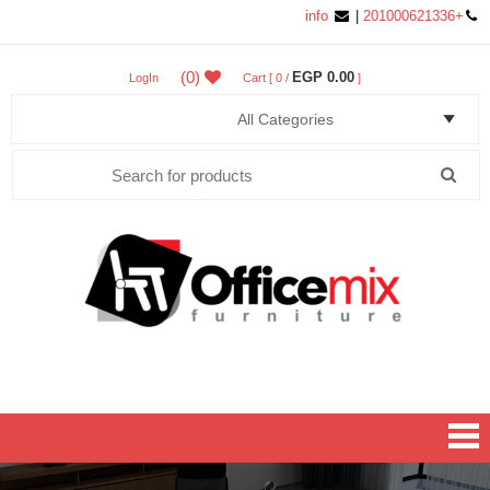
info
|
+201000621336
(0)
0.00 EGP
LogIn
Cart [ 0 /
]
Search
for:
Office MIX Furniture
Furniture On A Budget.