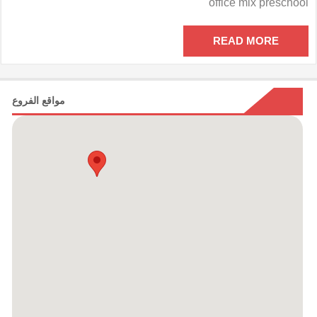
office mix preschool
مدرسى
أوفيس
مكس
READ MORE
مغلقة
مواقع الفروع