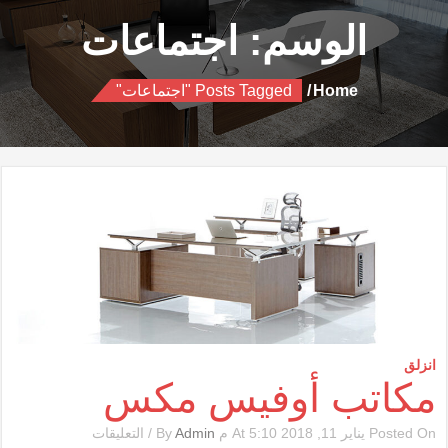
الوسم:
اجتماعات
Home
Posts Tagged "اجتماعات"
انزلق
مكاتب أوفيس مكس
على
Posted On يناير 11, 2018 At 5:10 م By
Admin
/
التعليقات
مكاتب