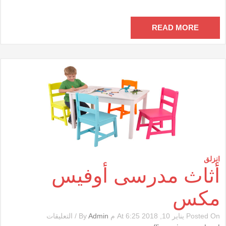
مغلقة
READ MORE
انزلق
أثاث مدرسى أوفيس
مكس
على
Posted On يناير 10, 2018 At 6:25 م By
Admin
/
التعليقات
أثاث