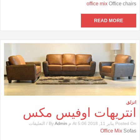
كراسى
office mix
Office chairs
مكتب
أوفيس
مكس
READ MORE
مغلقة
انزلق
انتريهات اوفيس مكس
على
Posted On يناير 11, 2018 At 5:06 م By
Admin
/
التعليقات
انتريهات
Office Mix
Sofas
اوفيس
مكس