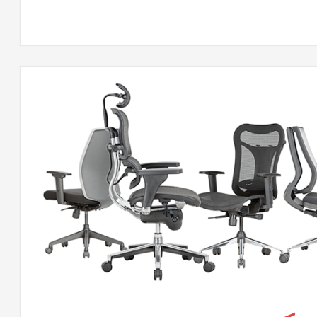
كس
لقة