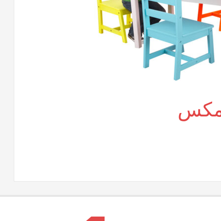
 مكس
لى
اث
درسى
وفيس
كس
لقة