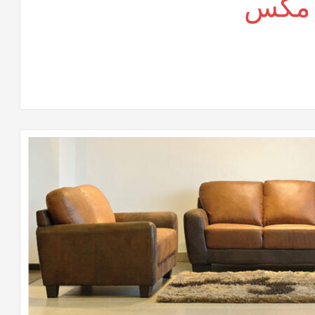
 مكس
لى
راسى
كتب
وفيس
كس
لقة