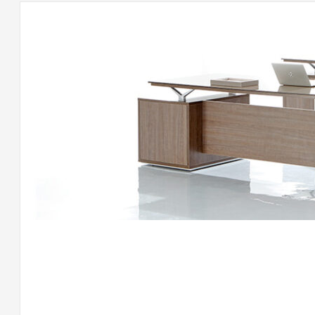
لى
اتب
وفيس