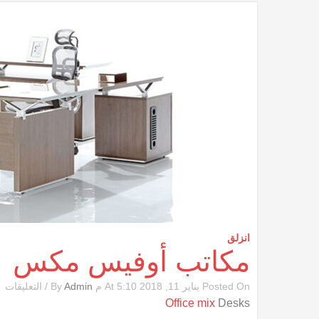
انزلق
مكاتب أوفيس مكس
ع
Posted On يناير 11, 2018 At 5:10 م By
Admin
/
التعليقات
مك
Office mix
Desks
أ