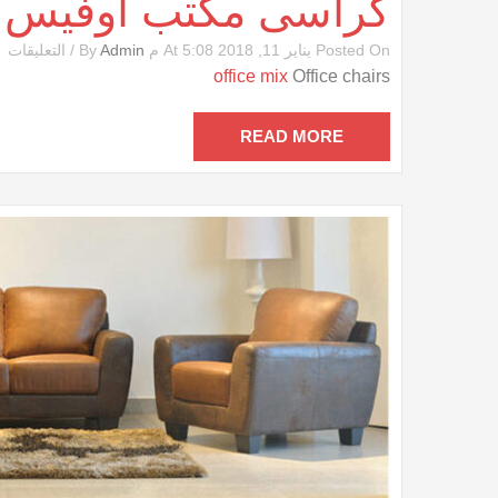
كراسى مكتب أوفيس
ع
Posted On يناير 11, 2018 At 5:08 م By
Admin
/
التعليقات
ك
office mix
Office chairs
م
أ
م
READ MORE
مغ