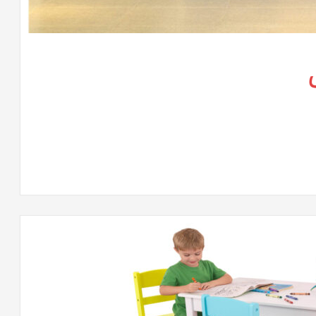
لى
تريهات
وفيس
كس
لقة