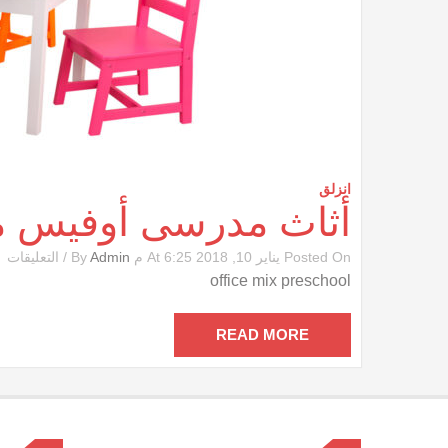
انزلق
أثاث مدرسى أوفيس
ع
Posted On يناير 10, 2018 At 6:25 م By
Admin
/
التعليقات
أث
office mix preschool
م
أ
م
READ MORE
مغ