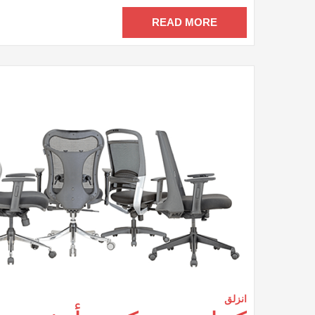
م
مغ
READ MORE
انزلق