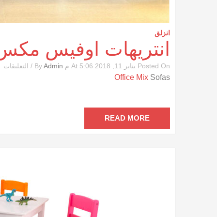
انزلق
انتريهات اوفيس مكس
ع
Posted On يناير 11, 2018 At 5:06 م By
Admin
/
التعليقات
ان
Office Mix
Sofas
ا
م
مغ
READ MORE