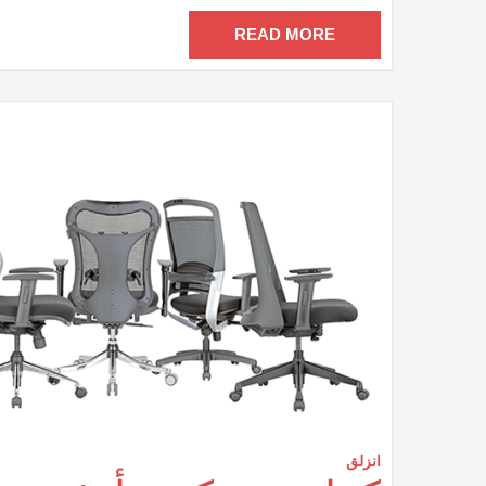
م
مغ
READ MORE
انزلق