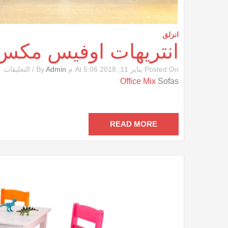
انزلق
انتريهات اوفيس مكس
ع
Posted On يناير 11, 2018 At 5:06 م By
Admin
/
التعليقات
ان
Office Mix
Sofas
ا
م
مغ
READ MORE