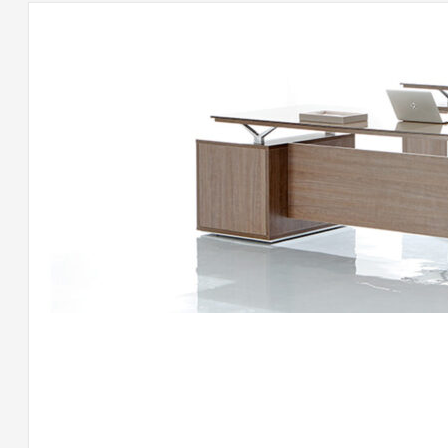
لى
اتب
وفيس