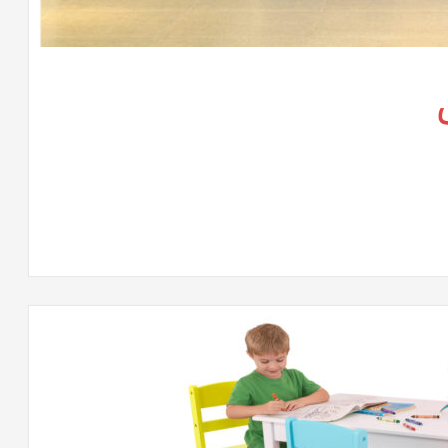
لى
تريهات
وفيس
كس
لقة