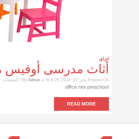
انزلق
أثاث مدرسى أوفيس
ع
Posted On يناير 10, 2018 At 6:25 م By
Admin
/
التعليقات
أث
office mix preschool
م
أ
م
READ MORE
مغ