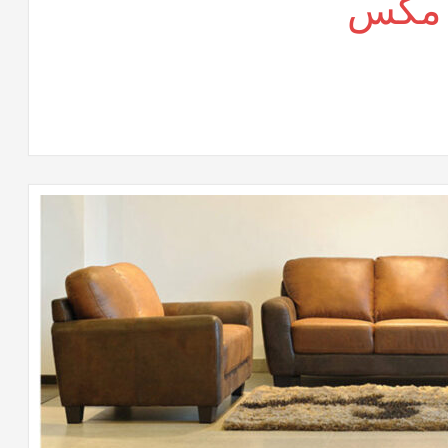
 مكس
لى
راسى
كتب
وفيس
كس
لقة