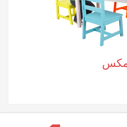
 مكس
لى
اث
درسى
وفيس
كس
لقة