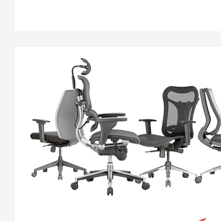
كس
لقة