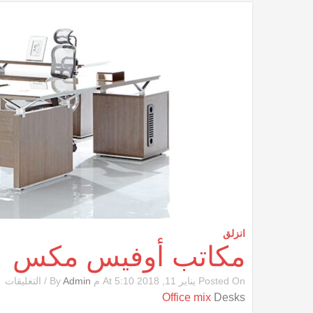
انزلق
مكاتب أوفيس مكس
ع
Posted On يناير 11, 2018 At 5:10 م By
Admin
/
التعليقات
مك
Office mix
Desks
أ