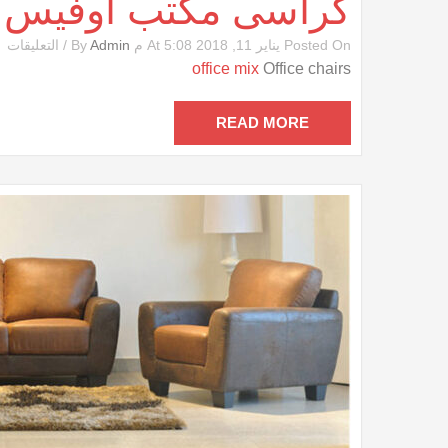
كراسى مكتب أوفيس
ع
Posted On يناير 11, 2018 At 5:08 م By
Admin
/
التعليقات
ك
office mix
Office chairs
م
أ
م
READ MORE
مغ