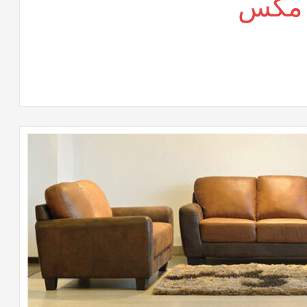
 مكس
لى
راسى
كتب
وفيس
كس
لقة