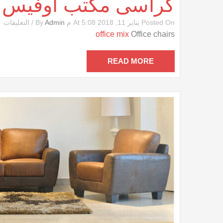
كراسى مكتب أوفيس
ع
Posted On يناير 11, 2018 At 5:08 م By
Admin
/
التعليقات
ك
office mix
Office chairs
م
أ
م
READ MORE
مغ