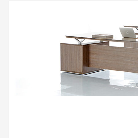
لى
اتب
وفيس