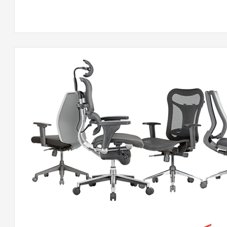
كس
لقة