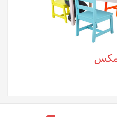
 مكس
لى
اث
درسى
وفيس
كس
لقة