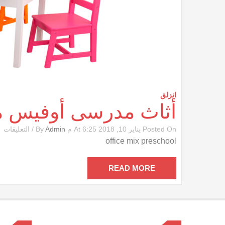
انزلق
أثاث مدرسى أوفيس
ع
Posted On يناير 10, 2018 At 6:25 م By
Admin
/
التعليقات
أث
office mix preschool
م
أ
م
READ MORE
مغ