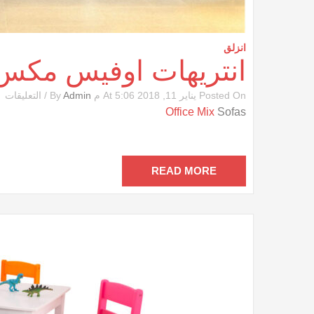
انزلق
انتريهات اوفيس مكس
ع
Posted On يناير 11, 2018 At 5:06 م By
Admin
/
التعليقات
ان
Office Mix
Sofas
ا
م
مغ
READ MORE