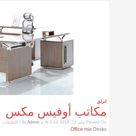
انزلق
مكاتب أوفيس مكس
ع
Posted On يناير 11, 2018 At 5:10 م By
Admin
/
التعليقات
مك
Office mix
Desks
أ