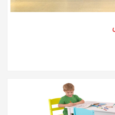
لى
تريهات
وفيس
كس
لقة