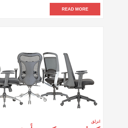
م
مغ
READ MORE
انزلق