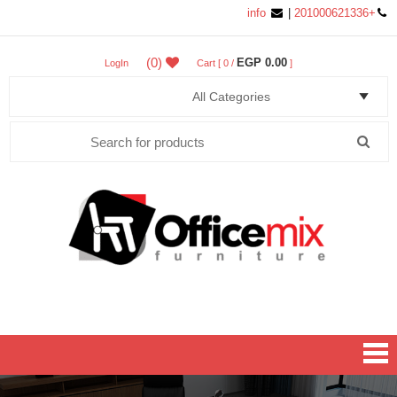
info
|
+201000621336
(0)
0.00 EGP
LogIn
Cart [ 0 /
]
Search
for:
Office MIX Furniture
Furniture On A Budget.