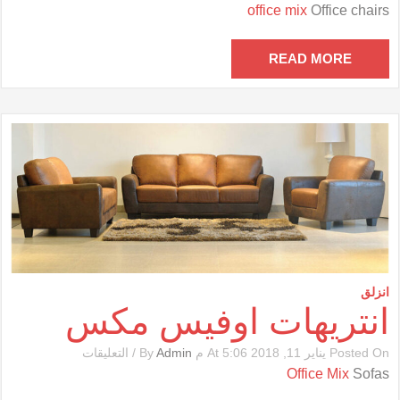
كراسى
office mix
Office chairs
مكتب
أوفيس
مكس
READ MORE
مغلقة
انزلق
انتريهات اوفيس مكس
على
Posted On يناير 11, 2018 At 5:06 م By
Admin
/
التعليقات
انتريهات
Office Mix
Sofas
اوفيس
مكس