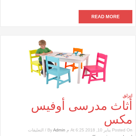
مغلقة
READ MORE
انزلق
أثاث مدرسى أوفيس
مكس
على
Posted On يناير 10, 2018 At 6:25 م By
Admin
/
التعليقات
أثاث