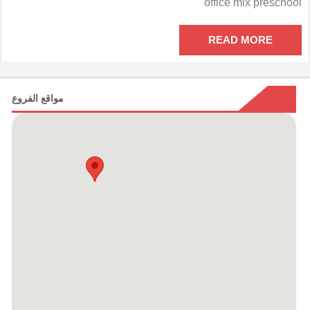
office mix preschool
مدرسى
أوفيس
مكس
READ MORE
مغلقة
مواقع الفروع