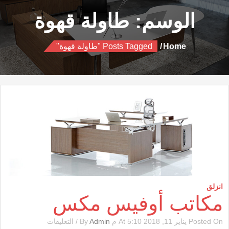
الوسم:
طاولة قهوة
Home
Posts Tagged "طاولة قهوة"
انزلق
مكاتب أوفيس مكس
على
Posted On يناير 11, 2018 At 5:10 م By
Admin
/
التعليقات
مكاتب