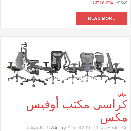
Office mix
Desks
أوفيس
مكس
مغلقة
READ MORE
انزلق
كراسى مكتب أوفيس
مكس
على
Posted On يناير 11, 2018 At 5:08 م By
Admin
/
التعليقات