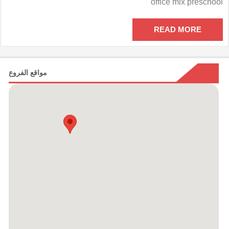
office mix preschool
مدرسى
أوفيس
مكس
READ MORE
مغلقة
مواقع الفروع