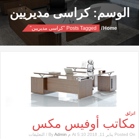
الوسم:
كراسى مديريين
Home
Posts Tagged "كراسى مديريين"
انزلق
مكاتب أوفيس مكس
على
Posted On يناير 11, 2018 At 5:10 م By
Admin
/
التعليقات
مكاتب