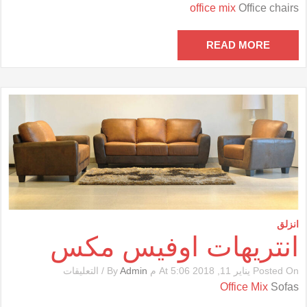
كراسى
office mix
Office chairs
مكتب
أوفيس
مكس
READ MORE
مغلقة
انزلق
انتريهات اوفيس مكس
على
Posted On يناير 11, 2018 At 5:06 م By
Admin
/
التعليقات
انتريهات
Office Mix
Sofas
اوفيس
مكس