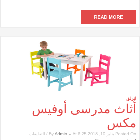
مغلقة
READ MORE
انزلق
أثاث مدرسى أوفيس
مكس
على
Posted On يناير 10, 2018 At 6:25 م By
Admin
/
التعليقات
أثاث