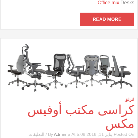
Office mix
Desks
أوفيس
مكس
مغلقة
READ MORE
انزلق
كراسى مكتب أوفيس
مكس
على
Posted On يناير 11, 2018 At 5:08 م By
Admin
/
التعليقات