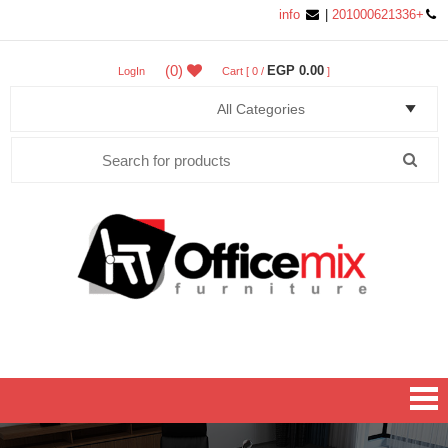
info
|
+201000621336
(0)
0.00 EGP
LogIn
Cart [ 0 /
]
Search
for:
Office MIX Furniture
Furniture On A Budget.