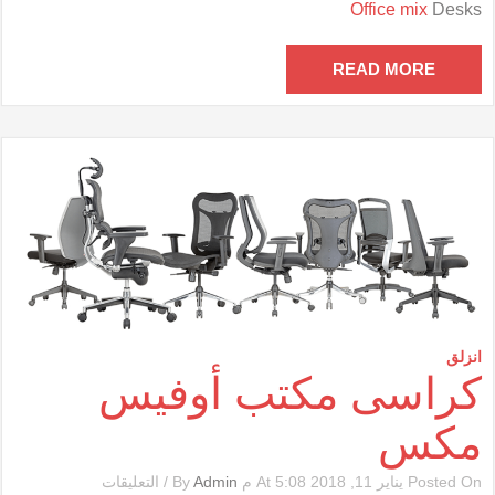
Office mix
Desks
أوفيس
مكس
مغلقة
READ MORE
انزلق
كراسى مكتب أوفيس
مكس
على
Posted On يناير 11, 2018 At 5:08 م By
Admin
/
التعليقات