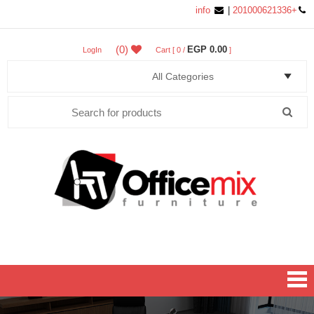
info
|
+201000621336
(0)
0.00 EGP
LogIn
Cart [ 0 /
]
Search
for:
Office MIX Furniture
Furniture On A Budget.