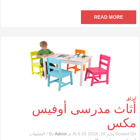
مغلقة
READ MORE
انزلق
أثاث مدرسى أوفيس
مكس
على
Posted On يناير 10, 2018 At 6:25 م By
Admin
/
التعليقات
أثاث