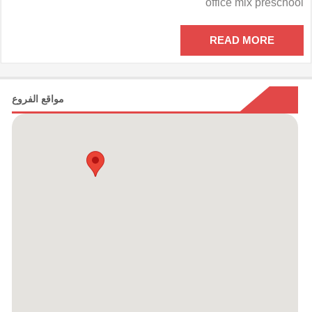
office mix preschool
مدرسى
أوفيس
مكس
READ MORE
مغلقة
مواقع الفروع