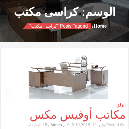
الوسم:
كراسى مكتب
Home
Posts Tagged "كراسى مكتب"
انزلق
مكاتب أوفيس مكس
على
Posted On يناير 11, 2018 At 5:10 م By
Admin
/
التعليقات
مكاتب