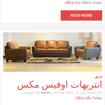
كراسى
office mix
Office chairs
مكتب
أوفيس
مكس
READ MORE
مغلقة
انزلق
انتريهات اوفيس مكس
على
Posted On يناير 11, 2018 At 5:06 م By
Admin
/
التعليقات
انتريهات
Office Mix
Sofas
اوفيس
مكس