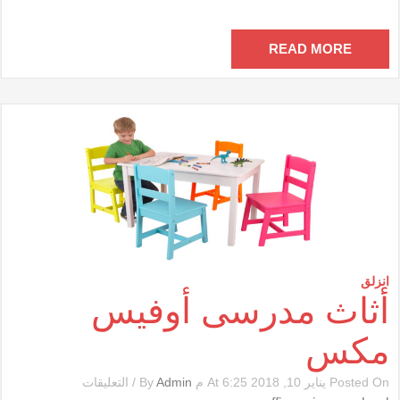
مغلقة
READ MORE
انزلق
أثاث مدرسى أوفيس
مكس
على
Posted On يناير 10, 2018 At 6:25 م By
Admin
/
التعليقات
أثاث