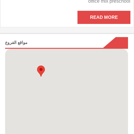
office mix preschool
مدرسى
أوفيس
مكس
READ MORE
مغلقة
مواقع الفروع