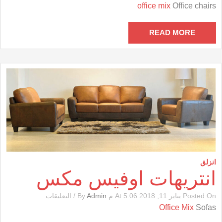
كراسى
office mix
Office chairs
مكتب
أوفيس
مكس
READ MORE
مغلقة
انزلق
انتريهات اوفيس مكس
على
Posted On يناير 11, 2018 At 5:06 م By
Admin
/
التعليقات
انتريهات
Office Mix
Sofas
اوفيس
مكس