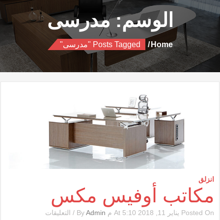
الوسم:
مدرسى
Home
Posts Tagged "مدرسى"
انزلق
مكاتب أوفيس مكس
على
Posted On يناير 11, 2018 At 5:10 م By
Admin
/
التعليقات
مكاتب