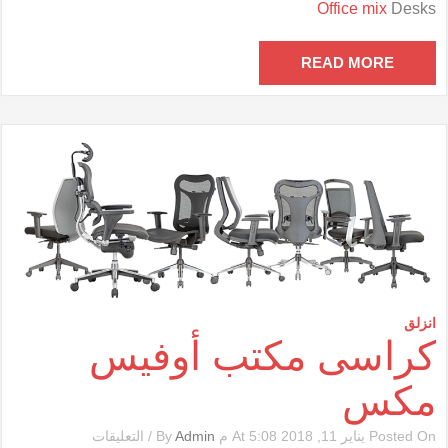
Office mix
Desks
أوفيس
مكس
مغلقة
READ MORE
انزلق
كراسى مكتب أوفيس
مكس
على
Posted On يناير 11, 2018 At 5:08 م By
Admin
/
التعليقات