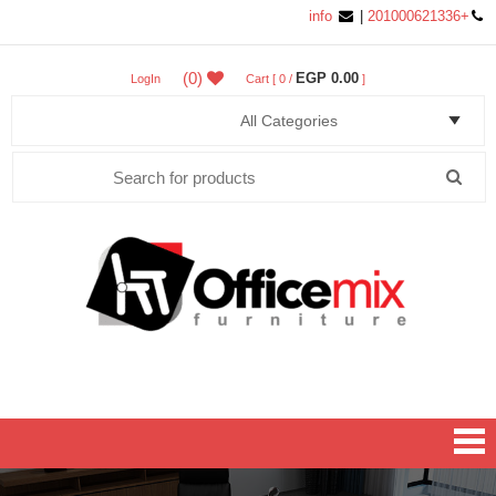
info
|
+201000621336
(0)
0.00 EGP
LogIn
Cart [ 0 /
]
Search
for:
Office MIX Furniture
Furniture On A Budget.