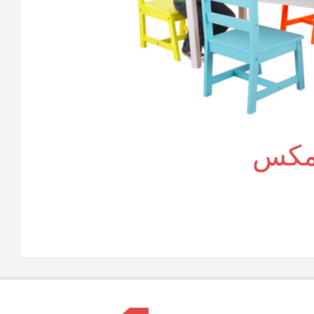
 مكس
لى
اث
درسى
وفيس
كس
لقة