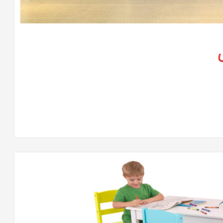
لى
تريهات
وفيس
كس
لقة