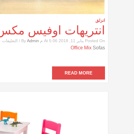
انزلق
انتريهات اوفيس مكس
ع
Posted On يناير 11, 2018 At 5:06 م By
Admin
/
التعليقات
ان
Office Mix
Sofas
ا
م
مغ
READ MORE