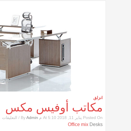
انزلق
مكاتب أوفيس مكس
ع
Posted On يناير 11, 2018 At 5:10 م By
Admin
/
التعليقات
مك
Office mix
Desks
أ