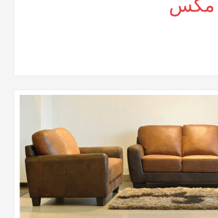
 مكس
لى
راسى
كتب
وفيس
كس
لقة