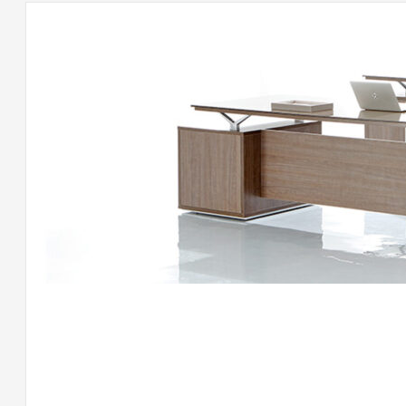
لى
اتب
وفيس