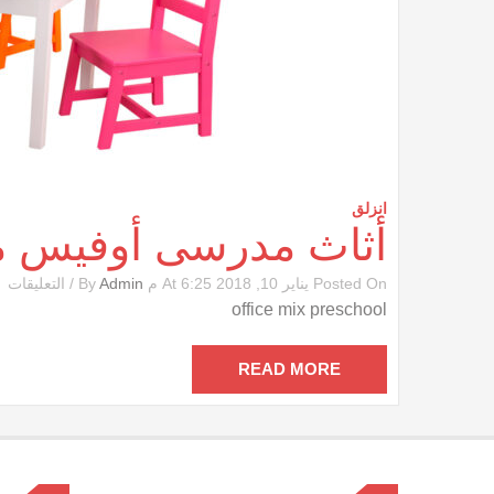
انزلق
أثاث مدرسى أوفيس
ع
Posted On يناير 10, 2018 At 6:25 م By
Admin
/
التعليقات
أث
office mix preschool
م
أ
م
READ MORE
مغ