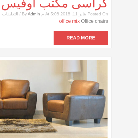
كراسى مكتب أوفيس
ع
Posted On يناير 11, 2018 At 5:08 م By
Admin
/
التعليقات
ك
office mix
Office chairs
م
أ
م
READ MORE
مغ