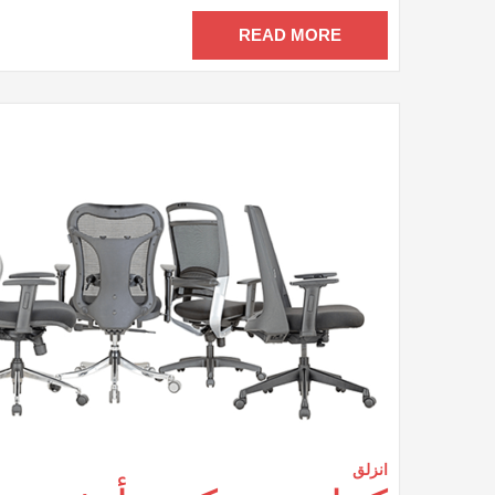
م
مغ
READ MORE
انزلق