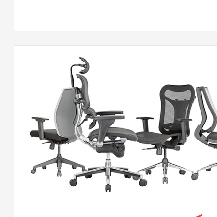
كس
لقة