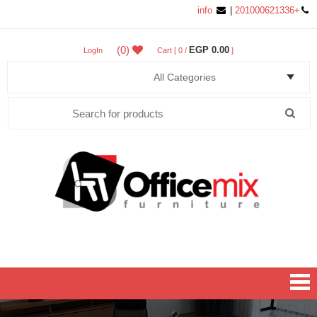
info
|
+201000621336
(0)
0.00 EGP
LogIn
Cart [ 0 /
]
Search
for:
Office MIX Furniture
Furniture On A Budget.