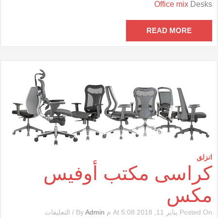
Office mix
Desks
أوفيس
مكس
مغلقة
READ MORE
انزلق
كراسى مكتب أوفيس
مكس
على
Posted On يناير 11, 2018 At 5:08 م By
Admin
/
التعليقات