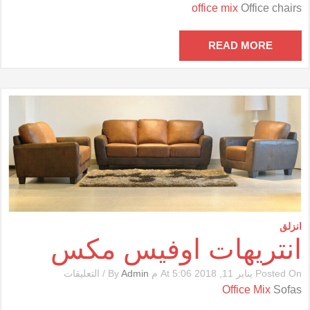
كراسى
office mix
Office chairs
مكتب
أوفيس
مكس
READ MORE
مغلقة
انزلق
انتريهات اوفيس مكس
على
Posted On يناير 11, 2018 At 5:06 م By
Admin
/
التعليقات
انتريهات
Office Mix
Sofas
اوفيس
مكس