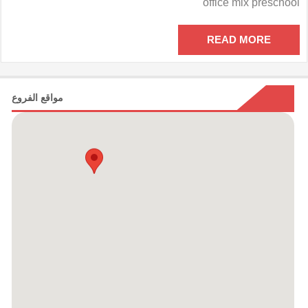
office mix preschool
مدرسى
أوفيس
مكس
READ MORE
مغلقة
مواقع الفروع