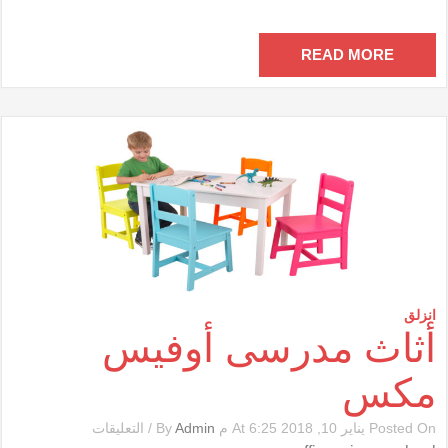
مغلقة
READ MORE
انزلق
أثاث مدرسى أوفيس
مكس
على
Posted On يناير 10, 2018 At 6:25 م By
Admin
/
التعليقات
أثاث