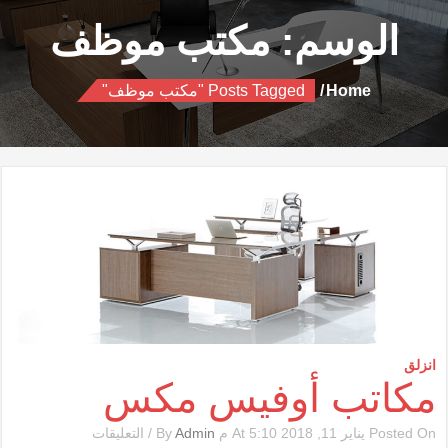
الوسم:
مكتب موظف
Home
Posts Tagged "مكتب موظف"
انزلق
مكاتب أوفيس مكس
على
Posted On يناير 11, 2018 At 5:10 م By
Admin
/
التعليقات
مكاتب